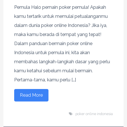
Pemula Halo pemain poker pemula! Apakah
kamu tertarik untuk memulai petualanganmu
dalam dunia poker online Indonesia? Jika iya,
maka kamu berada di tempat yang tepat!
Dalam panduan bermain poker online
Indonesia untuk pemula ini, kita akan
membahas langkah-langkah dasar yang perlu
kamu ketahui sebelum mulai bermain.
Pertama-tama, kamu perlu […]
Read More
poker online indonesia