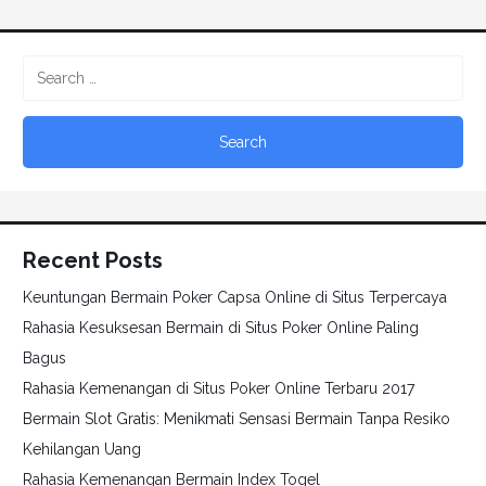
Recent Posts
Keuntungan Bermain Poker Capsa Online di Situs Terpercaya
Rahasia Kesuksesan Bermain di Situs Poker Online Paling
Bagus
Rahasia Kemenangan di Situs Poker Online Terbaru 2017
Bermain Slot Gratis: Menikmati Sensasi Bermain Tanpa Resiko
Kehilangan Uang
Rahasia Kemenangan Bermain Index Togel