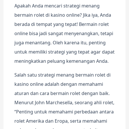
Apakah Anda mencari strategi menang
bermain rolet di kasino online? Jika iya, Anda
berada di tempat yang tepat! Bermain rolet
online bisa jadi sangat menyenangkan, tetapi
juga menantang. Oleh karena itu, penting
untuk memiliki strategi yang tepat agar dapat
meningkatkan peluang kemenangan Anda.
Salah satu strategi menang bermain rolet di
kasino online adalah dengan memahami
aturan dan cara bermain rolet dengan baik.
Menurut John Marchesella, seorang ahli rolet,
“Penting untuk memahami perbedaan antara
rolet Amerika dan Eropa, serta memahami