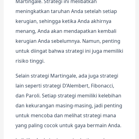
Martingale. Strategi ini melibatkan
meningkatkan taruhan Anda setelah setiap
kerugian, sehingga ketika Anda akhirnya
menang, Anda akan mendapatkan kembali
kerugian Anda sebelumnya. Namun, penting
untuk diingat bahwa strategi ini juga memiliki
risiko tinggi.
Selain strategi Martingale, ada juga strategi
lain seperti strategi D’Alembert, Fibonacci,
dan Paroli. Setiap strategi memiliki kelebihan
dan kekurangan masing-masing, jadi penting
untuk mencoba dan melihat strategi mana
yang paling cocok untuk gaya bermain Anda.