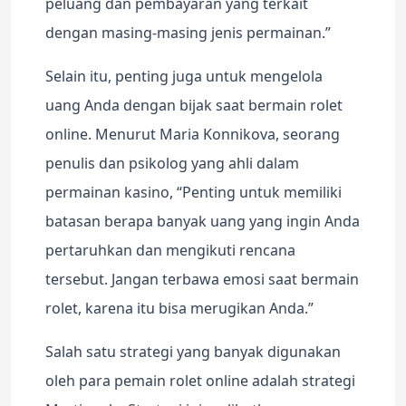
peluang dan pembayaran yang terkait
dengan masing-masing jenis permainan.”
Selain itu, penting juga untuk mengelola
uang Anda dengan bijak saat bermain rolet
online. Menurut Maria Konnikova, seorang
penulis dan psikolog yang ahli dalam
permainan kasino, “Penting untuk memiliki
batasan berapa banyak uang yang ingin Anda
pertaruhkan dan mengikuti rencana
tersebut. Jangan terbawa emosi saat bermain
rolet, karena itu bisa merugikan Anda.”
Salah satu strategi yang banyak digunakan
oleh para pemain rolet online adalah strategi