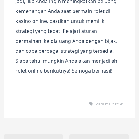
Jadi, jika Anda ingin meningkatkan peluang
kemenangan Anda saat bermain rolet di
kasino online, pastikan untuk memiliki
strategi yang tepat. Pelajari aturan
permainan, kelola uang Anda dengan bijak,
dan coba berbagai strategi yang tersedia.
Siapa tahu, mungkin Anda akan menjadi ahli
rolet online berikutnya! Semoga berhasil!
cara main rolet