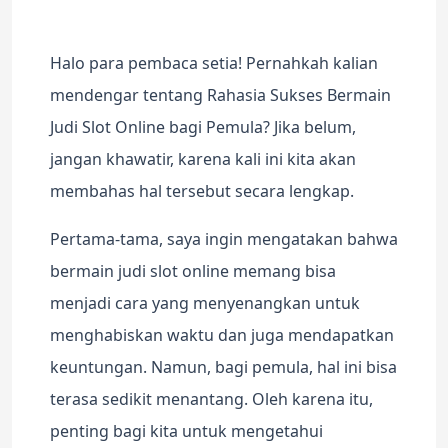
Halo para pembaca setia! Pernahkah kalian
mendengar tentang Rahasia Sukses Bermain
Judi Slot Online bagi Pemula? Jika belum,
jangan khawatir, karena kali ini kita akan
membahas hal tersebut secara lengkap.
Pertama-tama, saya ingin mengatakan bahwa
bermain judi slot online memang bisa
menjadi cara yang menyenangkan untuk
menghabiskan waktu dan juga mendapatkan
keuntungan. Namun, bagi pemula, hal ini bisa
terasa sedikit menantang. Oleh karena itu,
penting bagi kita untuk mengetahui