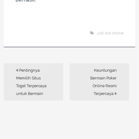
judi slot online
Pentingnya
Keuntungan
Memilih Situs
Bermain Poker
Togel Terpercaya
Online Resmi
untuk Bermain
Terpercaya