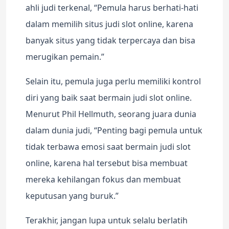
ahli judi terkenal, “Pemula harus berhati-hati
dalam memilih situs judi slot online, karena
banyak situs yang tidak terpercaya dan bisa
merugikan pemain.”
Selain itu, pemula juga perlu memiliki kontrol
diri yang baik saat bermain judi slot online.
Menurut Phil Hellmuth, seorang juara dunia
dalam dunia judi, “Penting bagi pemula untuk
tidak terbawa emosi saat bermain judi slot
online, karena hal tersebut bisa membuat
mereka kehilangan fokus dan membuat
keputusan yang buruk.”
Terakhir, jangan lupa untuk selalu berlatih