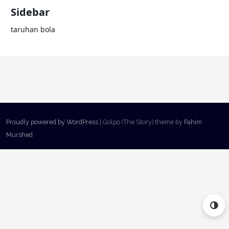
Sidebar
taruhan bola
Proudly powered by WordPress
|
Golpo (The Story) theme by
Fahim
Murshed