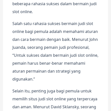
beberapa rahasia sukses dalam bermain judi
slot online.
Salah satu rahasia sukses bermain judi slot
online bagi pemula adalah memahami aturan
dan cara bermain dengan baik. Menurut John
Juanda, seorang pemain judi profesional,
“Untuk sukses dalam bermain judi slot online,
pemain harus benar-benar memahami
aturan permainan dan strategi yang
digunakan.”
Selain itu, penting juga bagi pemula untuk
memilih situs judi slot online yang terpercaya
dan aman. Menurut David Sklansky, seorang