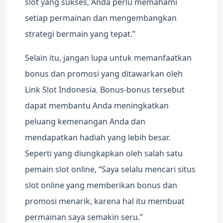
slot yang sukses, Anda perlu memahami
setiap permainan dan mengembangkan
strategi bermain yang tepat.”
Selain itu, jangan lupa untuk memanfaatkan
bonus dan promosi yang ditawarkan oleh
Link Slot Indonesia. Bonus-bonus tersebut
dapat membantu Anda meningkatkan
peluang kemenangan Anda dan
mendapatkan hadiah yang lebih besar.
Seperti yang diungkapkan oleh salah satu
pemain slot online, “Saya selalu mencari situs
slot online yang memberikan bonus dan
promosi menarik, karena hal itu membuat
permainan saya semakin seru.”