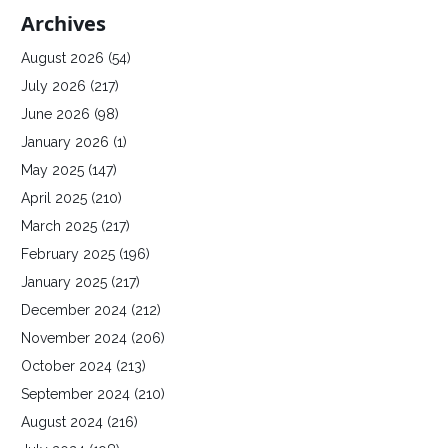
Archives
August 2026
(54)
July 2026
(217)
June 2026
(98)
January 2026
(1)
May 2025
(147)
April 2025
(210)
March 2025
(217)
February 2025
(196)
January 2025
(217)
December 2024
(212)
November 2024
(206)
October 2024
(213)
September 2024
(210)
August 2024
(216)