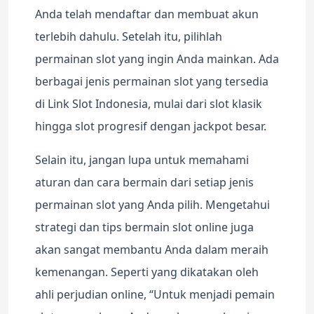
Anda telah mendaftar dan membuat akun
terlebih dahulu. Setelah itu, pilihlah
permainan slot yang ingin Anda mainkan. Ada
berbagai jenis permainan slot yang tersedia
di Link Slot Indonesia, mulai dari slot klasik
hingga slot progresif dengan jackpot besar.
Selain itu, jangan lupa untuk memahami
aturan dan cara bermain dari setiap jenis
permainan slot yang Anda pilih. Mengetahui
strategi dan tips bermain slot online juga
akan sangat membantu Anda dalam meraih
kemenangan. Seperti yang dikatakan oleh
ahli perjudian online, “Untuk menjadi pemain