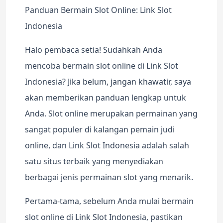
Panduan Bermain Slot Online: Link Slot
Indonesia
Halo pembaca setia! Sudahkah Anda
mencoba bermain slot online di Link Slot
Indonesia? Jika belum, jangan khawatir, saya
akan memberikan panduan lengkap untuk
Anda. Slot online merupakan permainan yang
sangat populer di kalangan pemain judi
online, dan Link Slot Indonesia adalah salah
satu situs terbaik yang menyediakan
berbagai jenis permainan slot yang menarik.
Pertama-tama, sebelum Anda mulai bermain
slot online di Link Slot Indonesia, pastikan