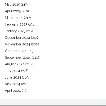
May 2025
(147)
April 2025
(210)
March 2025
(217)
February 2025
(196)
January 2025
(217)
December 2024
(212)
November 2024
(206)
October 2024
(213)
September 2024
(210)
August 2024
(216)
July 2024
(198)
June 2024
(189)
May 2024
(210)
April 2024
(56)