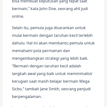
bisa membuat keputusan yang tepat saat
bermain,” kata John Doe, seorang ahli judi
online.
Selain itu, pemula juga disarankan untuk
mulai bermain dengan taruhan kecil terlebih
dahulu. Hal ini akan membantu pemula untuk
memahami pola permainan dan
mengembangkan strategi yang lebih baik.
“Bermain dengan taruhan kecil adalah
langkah awal yang baik untuk meminimalisir
kerugian saat masih belajar bermain Mega
Sicbo,” tambah Jane Smith, seorang penjudi
berpengalaman.