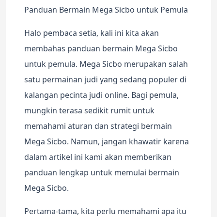
Panduan Bermain Mega Sicbo untuk Pemula
Halo pembaca setia, kali ini kita akan
membahas panduan bermain Mega Sicbo
untuk pemula. Mega Sicbo merupakan salah
satu permainan judi yang sedang populer di
kalangan pecinta judi online. Bagi pemula,
mungkin terasa sedikit rumit untuk
memahami aturan dan strategi bermain
Mega Sicbo. Namun, jangan khawatir karena
dalam artikel ini kami akan memberikan
panduan lengkap untuk memulai bermain
Mega Sicbo.
Pertama-tama, kita perlu memahami apa itu