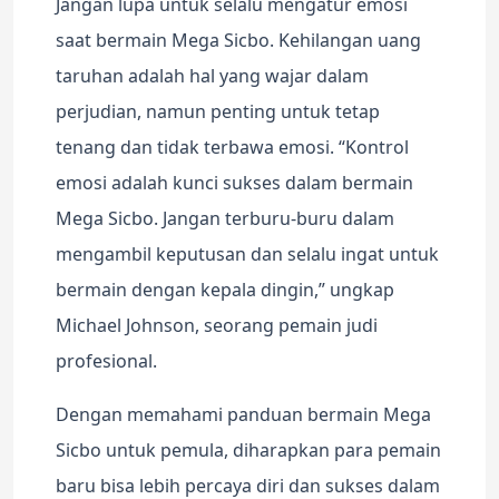
Jangan lupa untuk selalu mengatur emosi
saat bermain Mega Sicbo. Kehilangan uang
taruhan adalah hal yang wajar dalam
perjudian, namun penting untuk tetap
tenang dan tidak terbawa emosi. “Kontrol
emosi adalah kunci sukses dalam bermain
Mega Sicbo. Jangan terburu-buru dalam
mengambil keputusan dan selalu ingat untuk
bermain dengan kepala dingin,” ungkap
Michael Johnson, seorang pemain judi
profesional.
Dengan memahami panduan bermain Mega
Sicbo untuk pemula, diharapkan para pemain
baru bisa lebih percaya diri dan sukses dalam