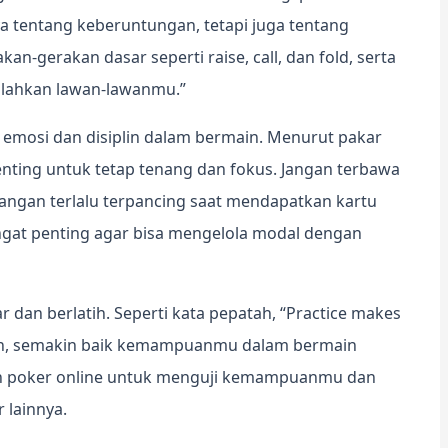
a tentang keberuntungan, tetapi juga tentang
kan-gerakan dasar seperti raise, call, dan fold, serta
galahkan lawan-lawanmu.”
r emosi dan disiplin dalam bermain. Menurut pakar
penting untuk tetap tenang dan fokus. Jangan terbawa
angan terlalu terpancing saat mendapatkan kartu
angat penting agar bisa mengelola modal dengan
ar dan berlatih. Seperti kata pepatah, “Practice makes
ain, semakin baik kemampuanmu dalam bermain
en poker online untuk menguji kemampuanmu dan
 lainnya.