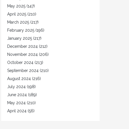
May 2025
(147)
April 2025
(210)
March 2025
(217)
February 2025
(196)
January 2025
(217)
December 2024
(212)
November 2024
(206)
October 2024
(213)
September 2024
(210)
August 2024
(216)
July 2024
(198)
June 2024
(189)
May 2024
(210)
April 2024
(56)