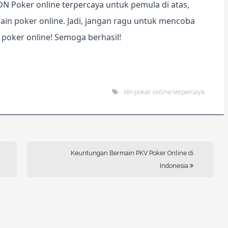
 Poker online terpercaya untuk pemula di atas,
n poker online. Jadi, jangan ragu untuk mencoba
poker online! Semoga berhasil!
idn poker online terpercaya
Keuntungan Bermain PKV Poker Online di
Indonesia